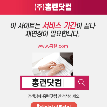
로그인
회원가입
010-8529-9228
백상이엔지
자유게시판
Total 0건
1 페이지
제목
게시물이 없습니다.