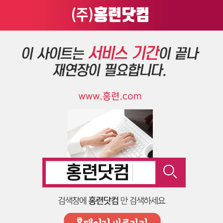
로그인
회원가입
010-8529-9228
백상이엔지
온라인문의
Total 0건
1 페이지
제목
게시물이 없습니다.